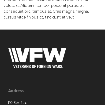
volutpat. Aliquam tempor placerat purus, at
consequat orci tempus at. Cras magna magna,
cursus vitae finibus at, tincidunt et velit.
Address
PO Box 604