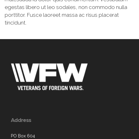
egestas libero ut leo sodales, non commodo nulla
porttitor. Fusce laoreet massa ac risus placerat
tincidunt.
Address
PO Box 604